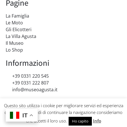
Pagine
La Famiglia
Le Moto
Gli Elicotteri
La Villa Agusta
Il Museo
Lo Shop
Informazioni
+39 0331 220 545
+39 0331 222 807
info@museoagusta.it
Orari e biglietti
Questo sito utilizza i cookie per migliorare servizi ed esperienza
Prenotazione e gruppi
dei lettori. Se decidi di continuare la navigazione consideriamo
IT
IT
Visite guidate
che accetti il loro uso.
Info
Ho capito
Speciale scuole